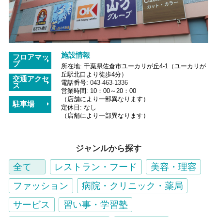
施設情報
フロアマッ
プ
所在地
千葉県佐倉市ユーカリが丘4-1（ユーカリが
丘駅北口より徒歩4分）
交通アクセ
電話番号
043-463-1336
ス
営業時間
10：00～20：00
（店舗により一部異なります）
駐車場
定休日
なし
（店舗により一部異なります）
ジャンルから探す
全て
レストラン・フード
美容・理容
ファッション
病院・クリニック・薬局
サービス
習い事・学習塾