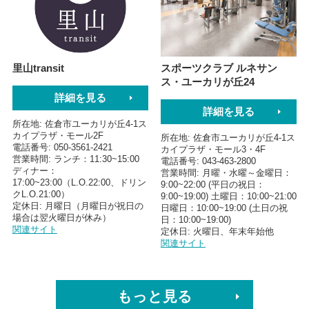
里山transit
スポーツクラブ ルネサン
ス・ユーカリが丘24
詳細を見る
詳細を見る
所在地
佐倉市ユーカリが丘4-1ス
カイプラザ・モール2F
所在地
佐倉市ユーカリが丘4-1ス
電話番号
050-3561-2421
カイプラザ・モール3・4F
営業時間
ランチ：11:30~15:00
電話番号
043-463-2800
ディナー：
営業時間
月曜・水曜～金曜日：
17:00~23:00（L.O.22:00、ドリン
9:00~22:00 (平日の祝日：
クL.O.21:00）
9:00~19:00) 土曜日：10:00~21:00
定休日
月曜日（月曜日が祝日の
日曜日：10:00~19:00 (土日の祝
場合は翌火曜日が休み）
日：10:00~19:00)
関連サイト
定休日
火曜日、年末年始他
関連サイト
もっと見る