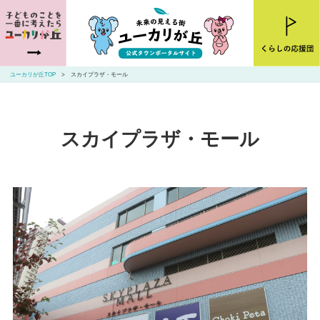
ユーカリが丘とは
ニュース
ユーカリが丘TOP
スカイプラザ・モール
お店・施設を探す
住まいを探す
スカイプラザ・モール
交通アクセス
山万ユーカリが丘線・こあらバス
お問い合わせ