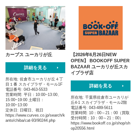
カーブス ユーカリが丘
【2026年6月26日NEW
OPEN】 BOOKOFF SUPER
BAZAAR ユーカリが丘スカ
詳細を見る
イプラザ店
所在地
佐倉市ユーカリが丘４丁
目１番 スカイプラザ・モール1F
詳細を見る
電話番号
043-463-5533
営業時間
平日：10:00~13:00、
所在地
千葉県佐倉市ユーカリが
15:00~19:00 土曜日：
丘4-1 スカイプラザ・モール2階
10:00~13:00
電話番号
043-489-5611
定休日
日曜日、祝日
営業時間
10：00～21：00（買取
https://www.curves.co.jp/search/k
受付時間：10：00～21：00）
anto/chiba/cat-93/90244.php
https://www.bookoff.co.jp/shop/sh
op20556.html