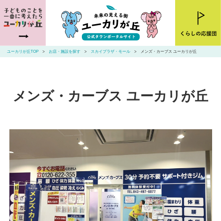
ユーカリが丘とは
ニュース
ユーカリが丘TOP
お店・施設を探す
スカイプラザ・モール
メンズ・カーブス ユーカリが丘
お店・施設を探す
住まいを探す
メンズ・カーブス ユーカリが丘
交通アクセス
山万ユーカリが丘線・こあらバス
お問い合わせ