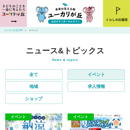
ユーカリが丘とは
ニュース
ユーカリが丘TOP
イベント
お店・施設を探す
ニュース&トピックス
住まいを探す
交通アクセス
全て
イベント
山万ユーカリが丘線・こあらバス
地域
求人情報
お問い合わせ
ショップ
イベント
イベント