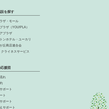
施設を探す
ラザ・モール
プラザ（YOU!PLA）
アプラザ
トンホテル・ユーカリ
が丘商店連合会
人 クライネスサービス
の応援団
流れ
約
サポート
ート
サポート
えサポート