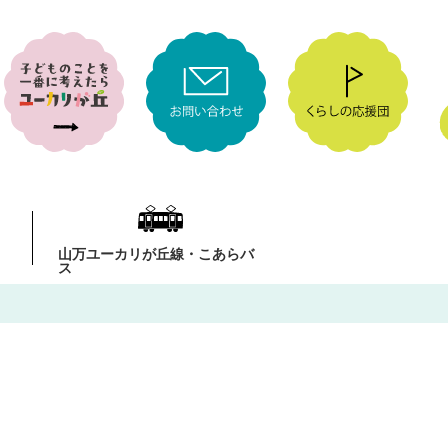
山万ユーカリが丘線・こあらバ
ス