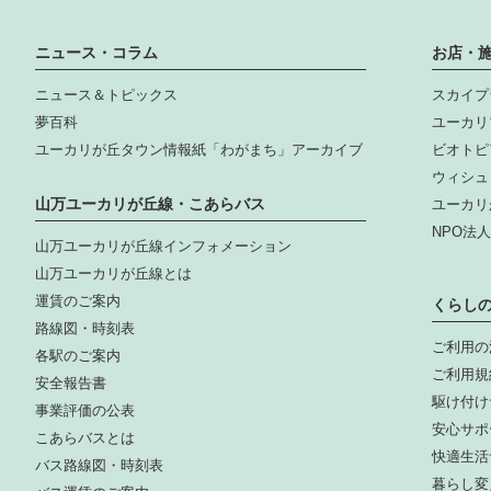
ニュース・コラム
お店・
ニュース＆トピックス
スカイプ
夢百科
ユーカリ
ユーカリが丘タウン情報紙「わがまち」アーカイブ
ビオトピ
ウィシュ
山万ユーカリが丘線・こあらバス
ユーカリ
NPO法
山万ユーカリが丘線インフォメーション
山万ユーカリが丘線とは
運賃のご案内
くらし
路線図・時刻表
ご利用の
各駅のご案内
ご利用規
安全報告書
駆け付け
事業評価の公表
安心サポ
こあらバスとは
快適生活
バス路線図・時刻表
暮らし変