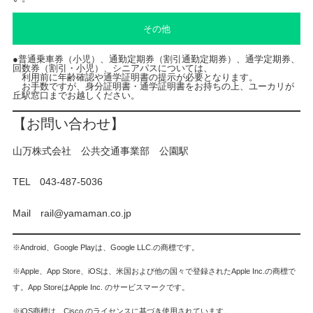
その他
●普通乗車券（小児）、通勤定期券（割引通勤定期券）、通学定期券、
回数券（割引・小児）、シニアパスについては、
利用前に年齢確認や通学証明書の提示が必要となります。
お手数ですが、身分証明書・通学証明書をお持ちの上、ユーカリが
丘駅窓口までお越しください。
【お問い合わせ】
山万株式会社 公共交通事業部 公園駅
TEL 043-487-5036
Mail rail@yamaman.co.jp
※Android、Google Playは、Google LLC.の商標です。
※Apple、App Store、iOSは、米国および他の国々で登録されたApple Inc.の商標で
す。App StoreはApple Inc. のサービスマークです。
※iOS商標は、Cisco のライセンスに基づき使用されています。