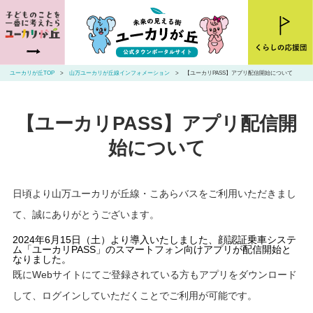
ユーカリが丘とは
ニュース
ユーカリが丘TOP
山万ユーカリが丘線インフォメーション
【ユーカリPASS】アプリ配信開始について
お店・施設を探す
【ユーカリPASS】アプリ配信開
住まいを探す
始について
交通アクセス
山万ユーカリが丘線・こあらバス
日頃より山万ユーカリが丘線・こあらバスをご利用いただきまし
て、誠にありがとうございます。
お問い合わせ
2024年6月15日（土）より導入いたしました、顔認証乗車システ
ム「ユーカリPASS」のスマートフォン向けアプリが配信開始と
なりました。
既にWebサイトにてご登録されている方もアプリをダウンロード
して、ログインしていただくことでご利用が可能です。