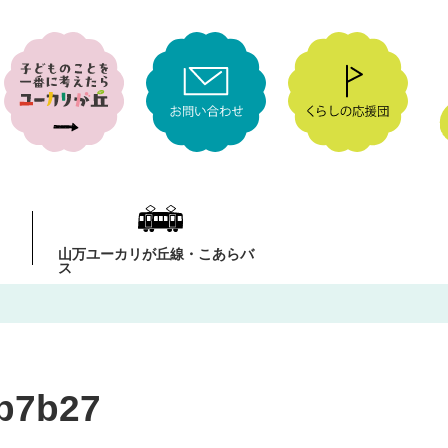
山万ユーカリが丘線・こあらバ
ス
b7b27