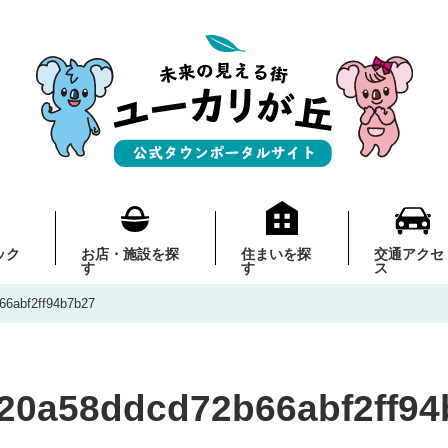
ック
お店・施設を探
住まいを探
交通アクセ
す
す
ス
66abf2ff94b7b27
f20a58ddcd72b66abf2ff94