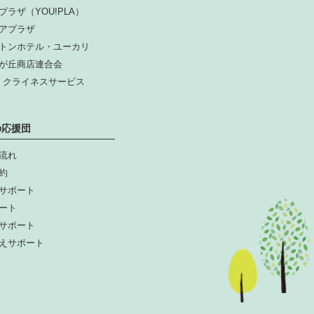
プラザ（YOU!PLA）
アプラザ
トンホテル・ユーカリ
が丘商店連合会
人 クライネスサービス
の応援団
流れ
約
サポート
ート
サポート
えサポート