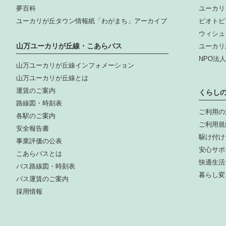
夢百科
ユーカリ
ユーカリが丘タウン情報紙「わがまち」アーカイブ
ビオトピ
ウィシュ
山万ユーカリが丘線・こあらバス
ユーカリ
NPO法
山万ユーカリが丘線インフォメーション
山万ユーカリが丘線とは
運賃のご案内
くらし
路線図・時刻表
ご利用の
各駅のご案内
ご利用規
安全報告書
駆け付け
事業評価の公表
安心サポ
こあらバスとは
快適生活
バス路線図・時刻表
暮らし変
バス運賃のご案内
採用情報