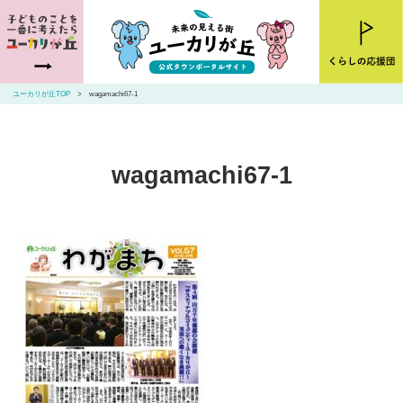
ユーカリが丘とは
ニュース
ユーカリが丘TOP
wagamachi67-1
お店・施設を探す
住まいを探す
wagamachi67-1
交通アクセス
山万ユーカリが丘線・こあらバス
お問い合わせ