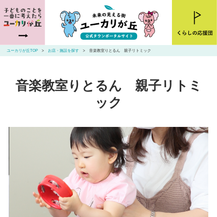
ユーカリが丘とは
ニュース
ユーカリが丘TOP
お店・施設を探す
音楽教室りとるん 親子リトミック
お店・施設を探す
音楽教室りとるん 親子リトミ
住まいを探す
ック
交通アクセス
山万ユーカリが丘線・こあらバス
お問い合わせ