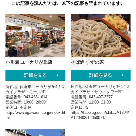
この記事を読んだ方は、以下の記事も読まれています。
小川園 ユーカリが丘店
そば処 すずの家
詳細を見る
詳細を見る
所在地
佐倉市ユーカリが丘4-1ス
所在地
佐倉市ユーカリが丘4-1ス
カイプラザ・モール1F
カイプラザ・サウスタワー2F
電話番号
043-463-1614
電話番号
043-497-3377
営業時間
10:00~20:00
営業時間
11:00~21:00
定休日
不定休
定休日
なし
http://www.ogawaen.co.jp/index.ht
https://tabelog.com/chiba/A1204/
ml
A120402/12050071/