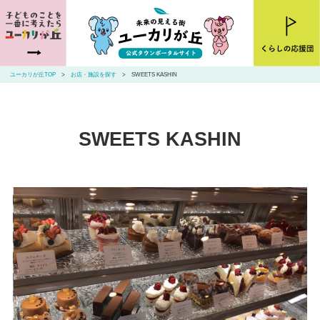
ユーカリが丘とは
ニュース
ユーカリが丘TOP
お店・施設を探す
SWEETS KASHIN
お店・施設を探す
住まいを探す
SWEETS KASHIN
交通アクセス
山万ユーカリが丘線・こあらバス
お問い合わせ