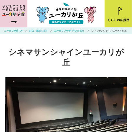
ユーカリが丘とは
ニュース
ユーカリが丘TOP
お店・施設を探す
ユーカリプラザ（YOU!PLA）
シネマサンシャインユーカリが丘
お店・施設を探す
シネマサンシャインユーカリが
住まいを探す
丘
交通アクセス
山万ユーカリが丘線・こあらバス
お問い合わせ