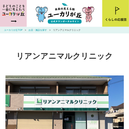
ユーカリが丘とは
ニュース
ユーカリが丘TOP
お店・施設を探す
リアンアニマルクリニック
お店・施設を探す
住まいを探す
リアンアニマルクリニック
交通アクセス
山万ユーカリが丘線・こあらバス
お問い合わせ