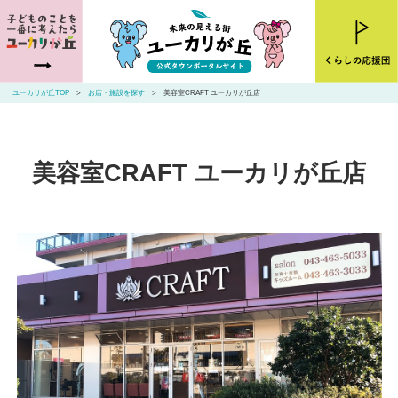
ユーカリが丘とは
ニュース
ユーカリが丘TOP
お店・施設を探す
美容室CRAFT ユーカリが丘店
お店・施設を探す
住まいを探す
美容室CRAFT ユーカリが丘店
交通アクセス
山万ユーカリが丘線・こあらバス
お問い合わせ