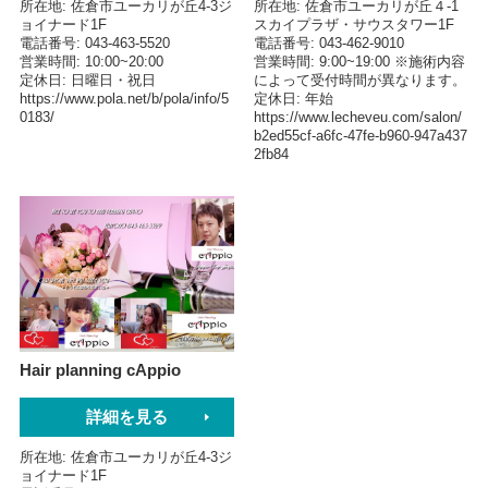
所在地
佐倉市ユーカリが丘4-3ジ
所在地
佐倉市ユーカリが丘４-1
ョイナード1F
スカイプラザ・サウスタワー1F
電話番号
043-463-5520
電話番号
043-462-9010
営業時間
10:00~20:00
営業時間
9:00~19:00 ※施術内容
定休日
日曜日・祝日
によって受付時間が異なります。
https://www.pola.net/b/pola/info/5
定休日
年始
0183/
https://www.lecheveu.com/salon/
b2ed55cf-a6fc-47fe-b960-947a437
2fb84
Hair planning cAppio
詳細を見る
所在地
佐倉市ユーカリが丘4-3ジ
ョイナード1F