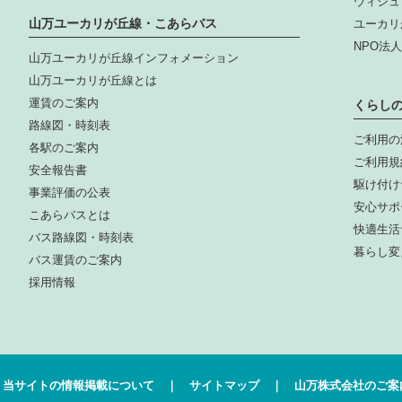
ウィシュ
山万ユーカリが丘線・こあらバス
ユーカリ
NPO法
山万ユーカリが丘線インフォメーション
山万ユーカリが丘線とは
運賃のご案内
くらし
路線図・時刻表
ご利用の
各駅のご案内
ご利用規
安全報告書
駆け付け
事業評価の公表
安心サポ
こあらバスとは
快適生活
バス路線図・時刻表
暮らし変
バス運賃のご案内
採用情報
当サイトの情報掲載について
サイトマップ
山万株式会社のご案