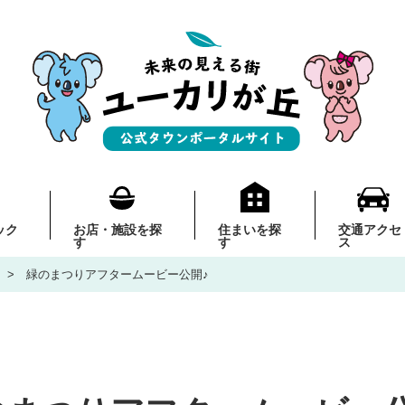
ック
お店・施設を探
住まいを探
交通アクセ
す
す
ス
緑のまつりアフタームービー公開♪