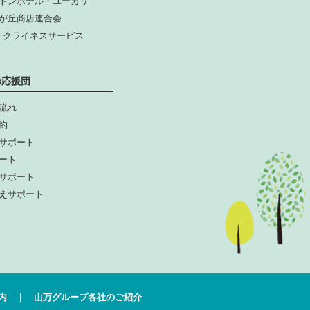
トンホテル・ユーカリ
が丘商店連合会
人 クライネスサービス
の応援団
流れ
約
サポート
ート
サポート
えサポート
内
山万グループ各社のご紹介