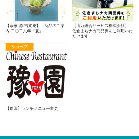
【宗家 源 吉兆庵】 商品のご案
【山万総合サービス株式会社】
内 二〇二六年『夏』
佐倉まちナカ商品券をご利用いた
だけます
ショップ
【豫園】ランチメニュー変更