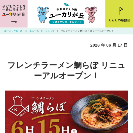
ユーカリが丘とは
ニュース
ユーカリが丘TOP
ニュース
ショップ
フレンチラーメン鯛らぼ リニューアルオープン！
お店・施設を探す
2026 年 06 月 17 日
住まいを探す
フレンチラーメン鯛らぼ リニュ
交通アクセス
ーアルオープン！
山万ユーカリが丘線・こあらバス
お問い合わせ